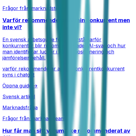
Frågor från marknadsteam
Varför rekommenderar AI min konkurrent men
inte vi?
En svensk arbetsguide för att förstå varför
konkurrenter blir rekommenderade i AI-svar och hur
man identifierar luckor i källor, positionering och
jämförelseinnehåll.
varför rekommenderar ai min konkurrent
konkurrent
syns i chatgpt
Öppna guide →
Svensk artikel
Marknadsfråga
Frågor från marknadsteam
Hur får man sitt varumärke rekommenderat av