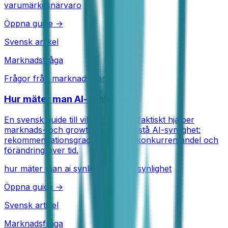
varumärkesnärvaro
Öppna guide →
Svensk artikel
Marknadsfråga
Frågor från marknadsteam
Hur mäter man AI-synlighet?
En svensk guide till vilka mått som faktiskt hjälper
marknads- och growthteam att förstå AI-synlighet:
rekommendationsgrad, citeringar, konkurrentandel och
förändring över tid.
hur mäter man ai synlighet
mäta ai synlighet
Öppna guide →
Svensk artikel
Marknadsfråga