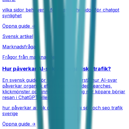
vilka sidor behöver vi för ai synlighet
sidor för chatgpt
synlighet
Öppna guide →
Svensk artikel
Marknadsfråga
Frågor från marknadsteam
Hur påverkar AI-sök vår organiska trafik?
En svensk guide för team som vill förstå hur AI-svar
påverkar organisk efterfrågan, branded searches,
klickmönster och innehållsprioritering när köpare börjar
resan i ChatGPT eller Gemini.
hur påverkar ai sök organisk trafik
ai sök och seo trafik
sverige
Öppna guide →