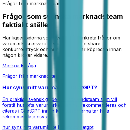
Frågor från marknadsteam
Frågor som svenska marknadsteam
faktiskt ställer
Här ligger sidorna som svarar på konkreta frågor om
varumärkesnärvaro, recommendation share,
konkurrenttryck och hur AI påverkar köpresan innan
någon klickar vidare.
Marknadsfråga
Frågor från marknadsteam
Hur syns mitt varumärke i ChatGPT?
En praktisk svensk guide för marknadsteam som vill
förstå hur ofta varumärket nämns, rekommenderas och
citeras i ChatGPT innan konkurrenterna tar hela
rekommendationsytan.
hur syns mitt varumärke i chatgpt
chatgpt