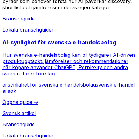
byråer som behöver förstå hur AI påverkar discovery,
shortlist och jämförelser i deras egen kategori.
Branschguide
Lokala branschguider
AI-synlighet för svenska e-handelsbolag
Hur svenska e-handelsbolag kan bli tydligare i AI-driven
produktupptäckt, jämförelser och rekommendationer
när köpare använder ChatGPT, Perplexity och andra
svarsmotorer före köp.
ai synlighet för svenska e-handelsbolag
svensk e-handel
ai sök
Öppna guide →
Svensk artikel
Branschguide
Lokala branschguider