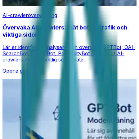
AI-crawlerövervakning
Övervaka AI-crawlers: mät bottar, trafik och
viktiga sidor
Lär er identifiera, analysera och övervaka GPTBot, OAI-
SearchBot, ClaudeBot, PerplexityBot och andra AI-
crawlers med tillförlitlig serverdata.
Öppna guide →