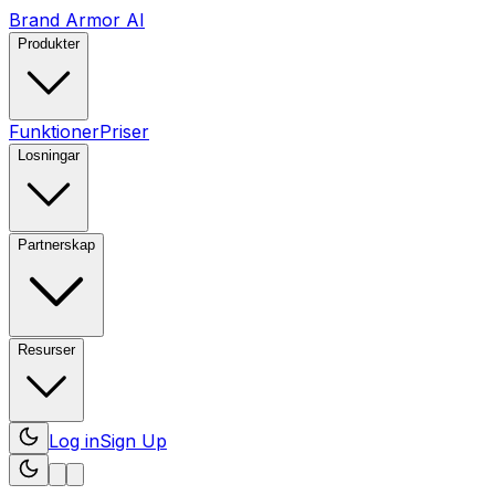
Brand Armor AI
Produkter
Funktioner
Priser
Losningar
Partnerskap
Resurser
Log in
Sign Up