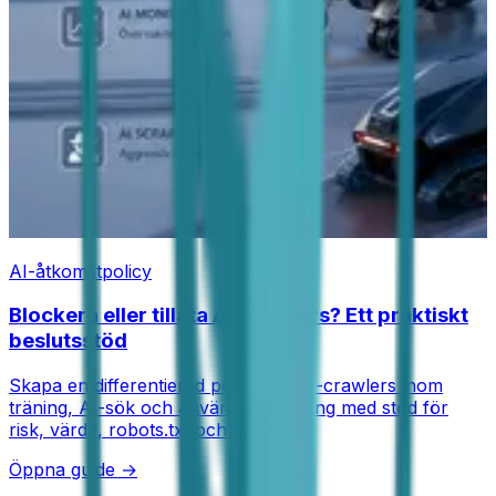
AI-åtkomstpolicy
Blockera eller tillåta AI-crawlers? Ett praktiskt
beslutsstöd
Skapa en differentierad policy för AI-crawlers inom
träning, AI-sök och användarhämtning med stöd för
risk, värde, robots.txt och mätning.
Öppna guide →