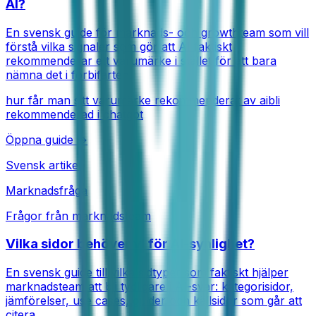
AI?
En svensk guide för marknads- och growthteam som vill
förstå vilka signaler som gör att AI faktiskt
rekommenderar ett varumärke i stället för att bara
nämna det i förbifarten.
hur får man sitt varumärke rekommenderat av ai
bli
rekommenderad i chatgpt
Öppna guide →
Svensk artikel
Marknadsfråga
Frågor från marknadsteam
Vilka sidor behöver vi för AI-synlighet?
En svensk guide till vilka sidtyper som faktiskt hjälper
marknadsteam att bli tydligare i AI-svar: kategorisidor,
jämförelser, use cases, guider och källsidor som går att
citera.