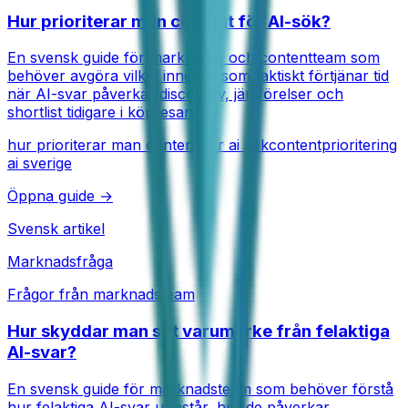
Hur prioriterar man content för AI-sök?
En svensk guide för marknads- och contentteam som
behöver avgöra vilket innehåll som faktiskt förtjänar tid
när AI-svar påverkar discovery, jämförelser och
shortlist tidigare i köpresan.
hur prioriterar man content för ai sök
contentprioritering
ai sverige
Öppna guide →
Svensk artikel
Marknadsfråga
Frågor från marknadsteam
Hur skyddar man sitt varumärke från felaktiga
AI-svar?
En svensk guide för marknadsteam som behöver förstå
hur felaktiga AI-svar uppstår, hur de påverkar