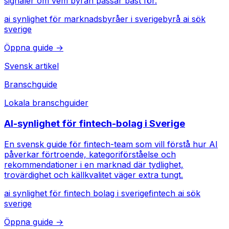
signaler om vem byrån passar bäst för.
ai synlighet för marknadsbyråer i sverige
byrå ai sök
sverige
Öppna guide →
Svensk artikel
Branschguide
Lokala branschguider
AI-synlighet för fintech-bolag i Sverige
En svensk guide för fintech-team som vill förstå hur AI
påverkar förtroende, kategoriförståelse och
rekommendationer i en marknad där tydlighet,
trovärdighet och källkvalitet väger extra tungt.
ai synlighet för fintech bolag i sverige
fintech ai sök
sverige
Öppna guide →