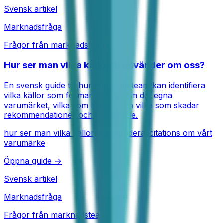
Svensk artikel
Marknadsfråga
Frågor från marknadsteam
Hur ser man vilka källor AI använder om oss?
En svensk guide till hur marknadsteam kan identifiera
vilka källor som formar AI-svar om det egna
varumärket, vilka som hjälper och vilka som skadar
rekommendationer och förtroende.
hur ser man vilka källor ai använder
ai citations om vårt
varumärke
Öppna guide →
Svensk artikel
Marknadsfråga
Frågor från marknadsteam