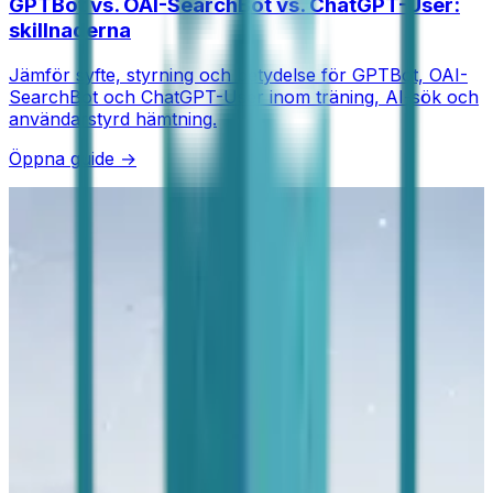
GPTBot vs. OAI-SearchBot vs. ChatGPT-User:
skillnaderna
Jämför syfte, styrning och betydelse för GPTBot, OAI-
SearchBot och ChatGPT-User inom träning, AI-sök och
användarstyrd hämtning.
Öppna guide →