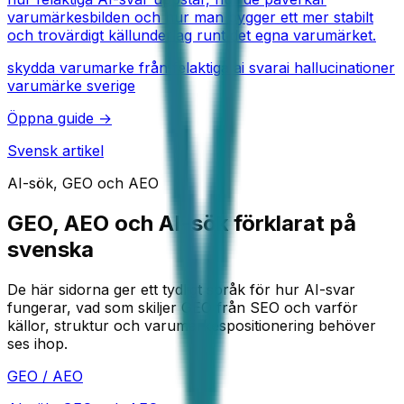
varumärkesbilden och hur man bygger ett mer stabilt
och trovärdigt källunderlag runt det egna varumärket.
skydda varumarke från felaktiga ai svar
ai hallucinationer
varumärke sverige
Öppna guide →
Svensk artikel
AI-sök, GEO och AEO
GEO, AEO och AI-sök förklarat på
svenska
De här sidorna ger ett tydligt språk för hur AI-svar
fungerar, vad som skiljer GEO från SEO och varför
källor, struktur och varumärkespositionering behöver
ses ihop.
GEO / AEO