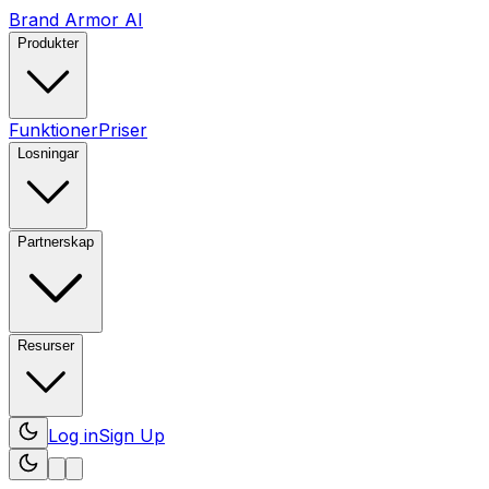
Brand Armor AI
Produkter
Funktioner
Priser
Losningar
Partnerskap
Resurser
Log in
Sign Up