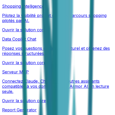
Shopping Intelligence
Pilotez la visibilité produit dans les parcours shopping
pilotés par AI.
Ouvrir la solution core
Data Copilot Chat
Posez vos questions en langage naturel et obtenez des
réponses structurées.
Ouvrir la solution core
Serveur MCP
Connectez Claude, ChatGPT et d’autres assistants
compatibles à vos données Brand Armor AI en lecture
seule.
Ouvrir la solution core
Report Generator