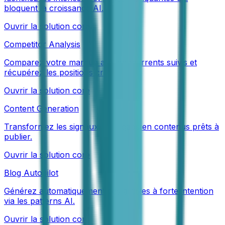
bloquent la croissance AI.
Ouvrir la solution core
Competitor Analysis
Comparez votre marque aux concurrents suivis et
récupérez les positions critiques.
Ouvrir la solution core
Content Generation
Transformez les signaux AI et gaps en contenus prêts à
publier.
Ouvrir la solution core
Blog Autopilot
Générez automatiquement des articles à forte intention
via les patterns AI.
Ouvrir la solution core