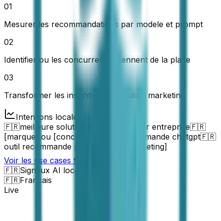
01
Mesurer les recommandations par modele et prompt
02
Identifier ou les concurrents prennent de la place
03
Transformer les insights en execution marketing
Intentions locales (exemples)
🇫🇷
meilleure solution [categorie] pour entreprise
🇫🇷
[marque] ou [concurrent] que recommande chatgpt
🇫🇷
outil recommande pour [objectif marketing]
Voir les use cases francais
🇫🇷
Signaux AI locaux
Marche local
🇫🇷
Francais
Live