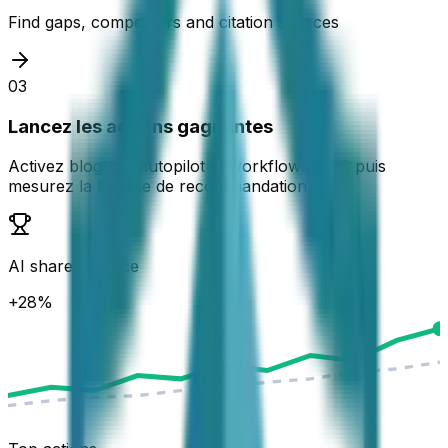
Find gaps, competitors and citation sources
03
Lancez les actions gagnantes
Activez blogs en autopilot et workflows UGC puis
mesurez la hausse de recommandation.
AI share of voice
+28%