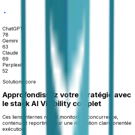
ChatGPT
78
Gemini
63
Claude
69
Perplexity
52
Solutions core
Approfondissez votre stratégie avec
le stack AI Visibility complet
Ces liens internes relient monitoring, concurrence,
contenu et reporting pour une navigation claire orientée
exécution.