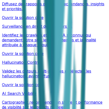
Diffusez des rapports planifiés avec tendances, insights
et priorités.
Ouvrir la solution core
Surveillance en direct des crawlers IA
Identifiez les crawlers et agents IA reconnus qui
demandent votre site, les URL atteintes et la finalité
attribuée à chaque requête.
Ouvrir la solution core
Hallucination Control
Validez les outputs multi-modèles et détectez les
hallucinations avant diffusion.
Ouvrir la solution core
AI Search Visibility
Cartographiez recommendation share et performance
de visibilité sur les grands modèles.