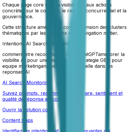
Chaque page core relie la visibilité AI aux actions
concrètes sur le contenu, le ranking concurrentiel et la
gouvernance.
Cette structure améliore la compréhension des clusters
thématiques par les crawlers et la navigation métier.
Intentions AI Search frequentes
comment etre recommande dans ChatGPT
ameliorer la
visibilite AI pour une marque SaaS
strategie GEO pour
equipe marketing
analyse concurrentielle dans les
reponses AI
AI Search Monitoring
Suivez prompts, recommendation share, sentiment et
qualité de réponse en continu.
Ouvrir la solution core
Content Gaps
Identifiez les intentions et pages manquantes qui