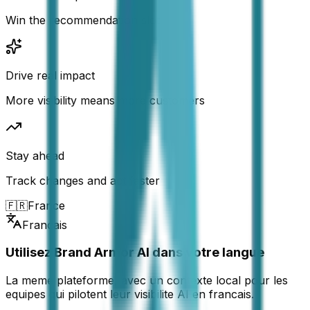
Win the recommendation slot
Drive real impact
More visibility means more customers
Stay ahead
Track changes and act faster
🇫🇷
France
Francais
Utilisez Brand Armor AI dans votre langue
La meme plateforme, avec un contexte local pour les
equipes qui pilotent leur visibilite AI en francais.