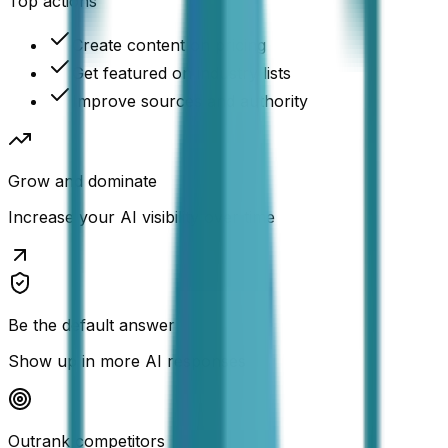
Top actions
Create content on pricing
Get featured on industry lists
Improve sources and authority
Grow and dominate
Increase your AI visibility over time
Be the default answer
Show up in more AI responses
Outrank competitors