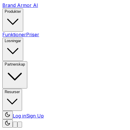
Brand Armor AI
Produkter
Funktioner
Priser
Losningar
Partnerskap
Resurser
Log in
Sign Up