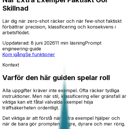
Skillnad
Lär dig när zero-shot räcker och när few-shot faktiskt
förbättrar precision, klassificering och konsekvens i
arbetsflödet.
Uppdaterad:
8 juni 2026
11
min läsning
Prompt
engineering-guide
Kom igång
Se funktioner
Kontext
Varför den här guiden spelar roll
Alla uppgifter kräver inte exempel. Ofta räcker tydliga
instruktioner. Men när stil, klassificering eller gränsfall är
viktiga kan ett fåtal välvalda exempel höja
träffsäkerheten ordentligt.
Det viktiga är att förstå när extra exempel hjälper och
när de bara gör prompten längre, dyrare och mer rörig.