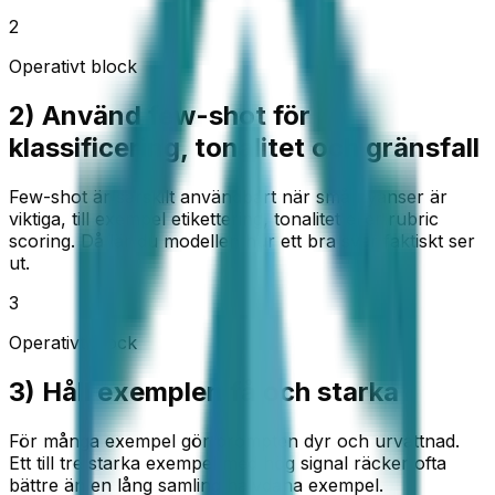
2
Operativt block
2) Använd few-shot för
klassificering, tonalitet och gränsfall
Few-shot är särskilt användbart när små nyanser är
viktiga, till exempel etikettering, tonalitet eller rubric
scoring. Då lär du modellen hur ett bra svar faktiskt ser
ut.
3
Operativt block
3) Håll exemplen få och starka
För många exempel gör prompten dyr och urvattnad.
Ett till tre starka exempel med hög signal räcker ofta
bättre än en lång samling halvdana exempel.