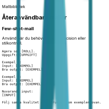
Mallbibliotek
Återanvändbara mallar
Few-shot-mall
Använd när du behöver högre precision eller
stilkontroll.
Agera som [ROLL].

Uppgift: [UPPGIFT]

Exempel 1:

Input: [EXEMPEL]

Bra output: [EXEMPEL]

Exempel 2:

Input: [EXEMPEL]

Bra output: [EXEMPEL]

Nuvarande input:

[INPUT]

Följ samma kvalitet och struktur som exemplen ovan.