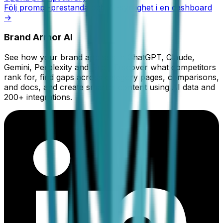
Följ prompt-prestanda och AI-synlighet i en dashboard
→
Brand Armor AI
See how your brand appears in ChatGPT, Claude,
Gemini, Perplexity and Grok. Discover what competitors
rank for, find gaps across category pages, comparisons,
and docs, and create smarter content using AI data and
200+ integrations.