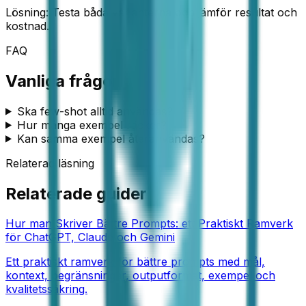
Lösning:
Testa båda varianterna och jämför resultat och
kostnad.
FAQ
Vanliga frågor
Ska few-shot alltid användas?
Hur många exempel räcker?
Kan samma exempel återanvändas?
Relaterad läsning
Relaterade guider
Hur man Skriver Bättre Prompts: ett Praktiskt Ramverk
för ChatGPT, Claude och Gemini
Ett praktiskt ramverk för bättre prompts med mål,
kontext, begränsningar, outputformat, exempel och
kvalitetssäkring.