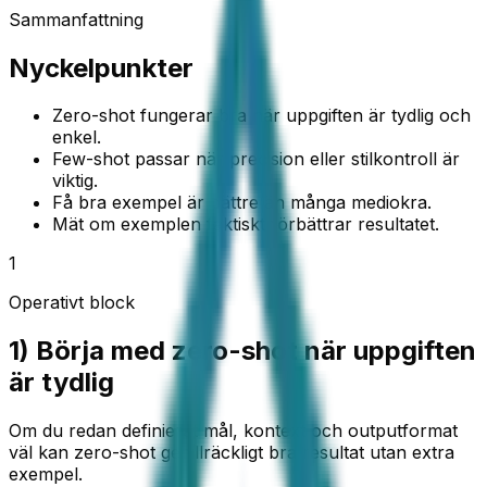
Sammanfattning
Nyckelpunkter
Zero-shot fungerar bra när uppgiften är tydlig och
enkel.
Few-shot passar när precision eller stilkontroll är
viktig.
Få bra exempel är bättre än många mediokra.
Mät om exemplen faktiskt förbättrar resultatet.
1
Operativt block
1) Börja med zero-shot när uppgiften
är tydlig
Om du redan definierat mål, kontext och outputformat
väl kan zero-shot ge tillräckligt bra resultat utan extra
exempel.