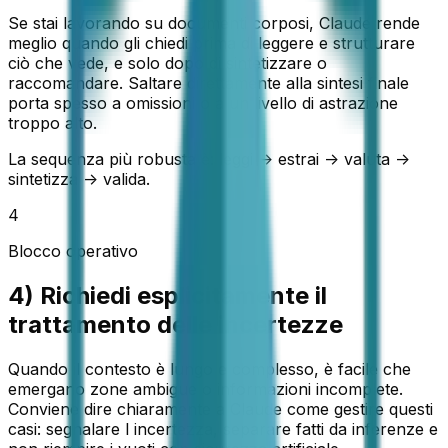
Se stai lavorando su documenti corposi, Claude rende
meglio quando gli chiedi prima di leggere e strutturare
ciò che vede, e solo dopo di sintetizzare o
raccomandare. Saltare direttamente alla sintesi finale
porta spesso a omissioni o a un livello di astrazione
troppo alto.
La sequenza più robusta è: leggi -> estrai -> valuta ->
sintetizza -> valida.
4
Blocco operativo
4) Richiedi esplicitamente il
trattamento delle incertezze
Quando il contesto è lungo e complesso, è facile che
emergano zone ambigue o informazioni incomplete.
Conviene dire chiaramente a Claude come gestire questi
casi: segnalare l incertezza, separare fatti da inferenze e