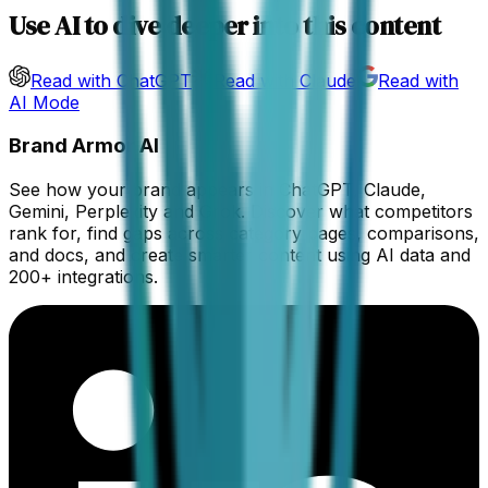
Use AI to dive deeper into this content
Read with ChatGPT
Read with Claude
Read with
AI Mode
Brand Armor AI
See how your brand appears in ChatGPT, Claude,
Gemini, Perplexity and Grok. Discover what competitors
rank for, find gaps across category pages, comparisons,
and docs, and create smarter content using AI data and
200+ integrations.