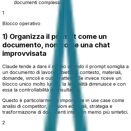
documenti complessi.
1
Blocco operativo
1) Organizza il prompt come un
documento, non come una chat
improvvisata
Claude tende a dare il meglio quando il prompt somiglia a
un documento di lavoro: obiettivo, contesto, materiali,
domande, vincoli e output atteso. Se invece riceve un
blocco unico molto lungo, la leggibilità diminuisce e con
essa la controllabilità del risultato.
Questo è particolarmente importante in use case come
analisi di competitor, revisioni editoriali, strategia e
trasformazione di documenti interni in memo più sintetici.
2