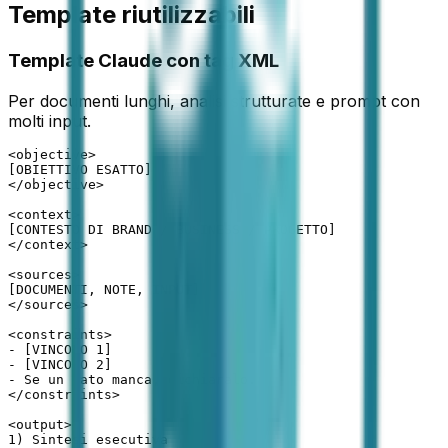
Template riutilizzabili
Template Claude con tag XML
Per documenti lunghi, analisi strutturate e prompt con
molti input.
<objective>

[OBIETTIVO ESATTO]

</objective>

<context>

[CONTESTO DI BRAND / BUSINESS / PROGETTO]

</context>

<sources>

[DOCUMENTI, NOTE, INPUT]

</sources>

<constraints>

- [VINCOLO 1]

- [VINCOLO 2]

- Se un dato manca, dichiaralo.

</constraints>

<output>

1) Sintesi esecutiva
