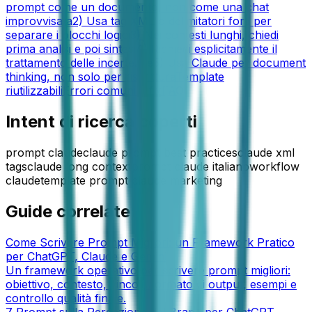
prompt come un documento, non come una chat
improvvisata
2) Usa tag XML o delimitatori forti per
separare i blocchi logici
3) Nei contesti lunghi, chiedi
prima analisi e poi sintesi
4) Richiedi esplicitamente il
trattamento delle incertezze
5) Usa Claude per document
thinking, non solo per riscrittura
Template
riutilizzabili
Errori comuni e fix
FAQ
Intent di ricerca coperti
prompt claude
claude prompt best practices
claude xml
tags
claude long context
prompt claude italiano
workflow
claude
template prompt claude marketing
Guide correlate
Come Scrivere Prompt Migliori: un Framework Pratico
per ChatGPT, Claude e Gemini
Un framework operativo per scrivere prompt migliori:
obiettivo, contesto, vincoli, formato di output, esempi e
controllo qualità finale.
7 Prompt sulla Percezione del Brand per ChatGPT,