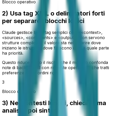
Blocco operativo
2) Usa tag XML o delimitatori forti
per separare i blocchi logici
Claude gestisce bene tag semplici come <context>,
<sources>, <constraints> e <output>. Non servono
strutture complicate: il valore sta nel chiarire dove
iniziano le istruzioni, dove finiscono i dati e quale parte
ha priorità.
Questo riduce molto il rischio che il modello confonda
note di background con richieste operative o che tratti
preferenze come ordini rigidi.
3
Blocco operativo
3) Nei contesti lunghi, chiedi prima
analisi e poi sintesi