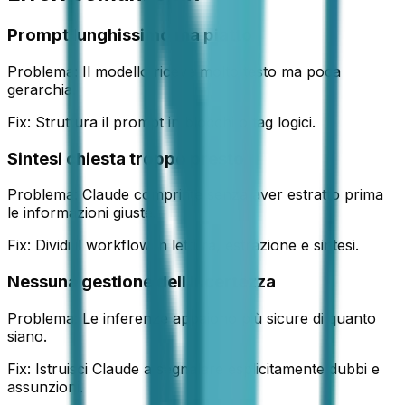
Prompt lunghissimo ma piatto
Problema:
Il modello riceve molto testo ma poca
gerarchia.
Fix:
Struttura il prompt in blocchi o tag logici.
Sintesi chiesta troppo presto
Problema:
Claude comprime senza aver estratto prima
le informazioni giuste.
Fix:
Dividi il workflow in lettura, estrazione e sintesi.
Nessuna gestione dell incertezza
Problema:
Le inferenze appaiono più sicure di quanto
siano.
Fix:
Istruisci Claude a segnalare esplicitamente dubbi e
assunzioni.