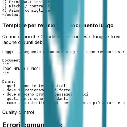
2) Principali insight

3) Rischi / contraddizioni

4) Azioni consigliate

</output>
Template per revisione di documento lungo
Quando vuoi che Claude analizzi un testo lungo e trovi
lacune o punti deboli.
Leggi il seguente documento e agisci come revisore stra
Documento:

"""

[DOCUMENTO LUNGO]

"""

Dimmi:

- quali sono le tesi centrali

- dove il ragionamento è forte

- dove mancano prove o passaggi logici

- quali parti sono ridondanti

- come lo ristruttureresti per renderlo più chiaro e pi
Quality control
Errori comuni e fix