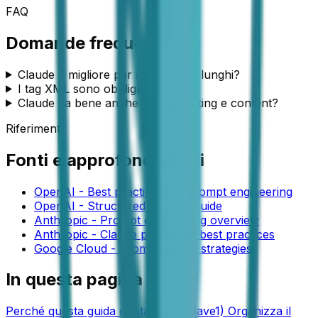
FAQ
Domande frequenti
Claude è migliore per i documenti lunghi?
I tag XML sono obbligatori?
Claude va bene anche per marketing e content?
Riferimenti
Fonti e approfondimenti
OpenAI - Best practices for prompt engineering
OpenAI - Structured outputs guide
Anthropic - Prompt engineering overview
Anthropic - Claude prompting best practices
Google Cloud - Prompt design strategies
In questa pagina
Perché questa guida conta
Punti chiave
1) Organizza il