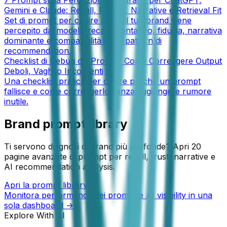
Gemini e Claude: Recall, Fiducia, Narrative e Retrieval Fit
Set di prompt per capire come il tuo brand viene
percepito dai modelli: recall spontaneo, fiducia, narrativa
dominante e compatibilità con i pattern di
recommendation.
Checklist di Debug dei Prompt: Come Correggere Output
Deboli, Vaghi o Incoerenti
Una checklist pratica per capire perché un prompt
fallisce e come correggerlo senza aggiungere rumore
inutile.
Brand prompt library
Ti servono diagnosi di brand più profonde? Apri 20
pagine avanzate di prompt per recall, trust, narrative e
AI recommendation analysis.
Apri la prompt library
Monitora performance dei prompt e AI visibility in una
sola dashboard →
Explore With AI