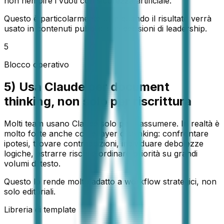
non riempire i vuoti con sicurezza artificiale.
Questo è particolarmente utile quando il risultato verrà
usato in contenuti pubblici o in decisioni di leadership.
5
Blocco operativo
5) Usa Claude per document
thinking, non solo per riscrittura
Molti team usano Claude solo per riassumere. In realtà è
molto forte anche come layer di thinking: confrontare
ipotesi, trovare contraddizioni, individuare debolezze
logiche, estrarre rischi e ordinare priorità su grandi
volumi di testo.
Questo lo rende molto adatto a workflow strategici, non
solo editoriali.
Libreria di template