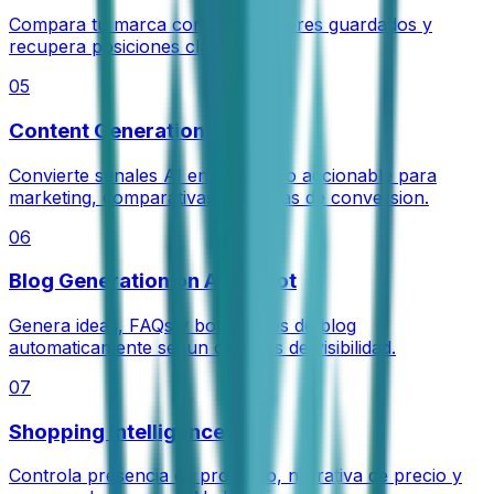
Compara tu marca con competidores guardados y
recupera posiciones clave.
05
Content Generation
Convierte senales AI en contenido accionable para
marketing, comparativas y paginas de conversion.
06
Blog Generation on Autopilot
Genera ideas, FAQs y borradores de blog
automaticamente segun cambios de visibilidad.
07
Shopping Intelligence
Controla presencia de producto, narrativa de precio y