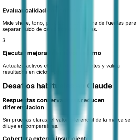
Evaluar calidad con contexto
Mide share, tono, precision y cobertura de fuentes para
separar ruido de cambios estructurales.
3
Ejecutar mejoras de mayor retorno
Actualiza activos clave, fortalece fuentes y valida
resultados en ciclos recurrentes.
Desafios habituales en Claude
Respuestas conservadoras reducen
diferenciacion
Sin pruebas claras, el valor diferencial de la marca se
diluye en comparativas.
Cobertura externa insuficiente