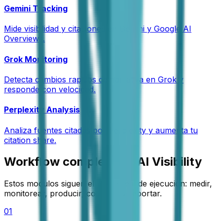
Gemini Tracking
Mide visibilidad y citaciones en Gemini y Google AI
Overviews.
Grok Monitoring
Detecta cambios rapidos de narrativa en Grok y
responde con velocidad.
Perplexity Analysis
Analiza fuentes citadas por Perplexity y aumenta tu
citation share.
Workflow completo de AI Visibility
Estos modulos siguen el orden real de ejecucion: medir,
monitorear, producir, competir y reportar.
01