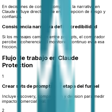
En decisiones de compra complejas, la narrativa en
Claude influye directamente en percepcion de riesgo y
confianza.
Consistencia narrativa define credibilidad
Si los mensajes cambian entre prompts, el comprador
percibe incoherencia. El monitoreo continuo evita esa
friccion.
Flujo de trabajo en Claude
Protection
1
Crear sets de prompts por etapa del funnel
Incluye discovery, comparacion y decision para medir
impacto comercial real.
2