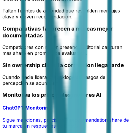
Faltan fuentes de autoridad que respalden mensajes
clave y eleven recomendacion.
Comparativas favorecen a marcas mejor
documentadas
Competidores con mejor presencia editorial capturan
mas share en prompts de evaluacion.
Sin ownership claro, la correccion llega tarde
Cuando nadie lidera el backlog, los riesgos de
percepcion se acumulan.
Monitorea los principales motores AI
ChatGPT Monitoring
Sigue menciones, precision y recommendation share de
tu marca en respuestas de ChatGPT.