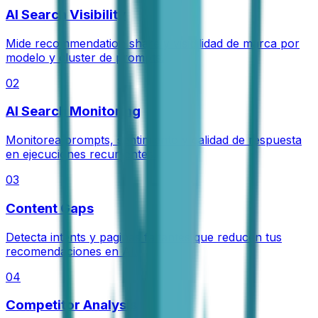
AI Search Visibility
Mide recommendation share y visibilidad de marca por
modelo y cluster de prompts.
02
AI Search Monitoring
Monitorea prompts, sentimiento y calidad de respuesta
en ejecuciones recurrentes.
03
Content Gaps
Detecta intents y paginas faltantes que reducen tus
recomendaciones en AI.
04
Competitor Analysis