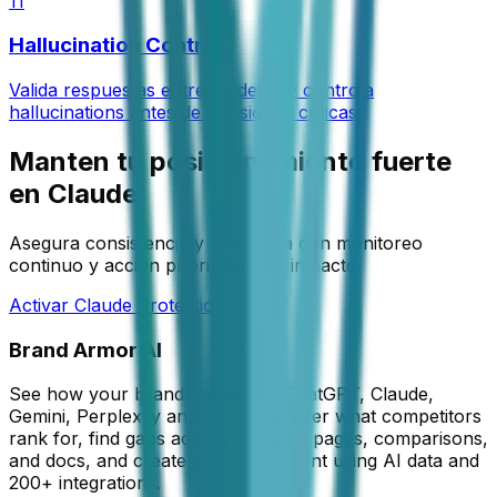
11
Hallucination Control
Valida respuestas entre modelos y controla
hallucinations antes de decisiones criticas.
Manten tu posicionamiento fuerte
en Claude
Asegura consistencia y confianza con monitoreo
continuo y accion priorizada por impacto.
Activar Claude Protection
Brand Armor AI
See how your brand appears in ChatGPT, Claude,
Gemini, Perplexity and Grok. Discover what competitors
rank for, find gaps across category pages, comparisons,
and docs, and create smarter content using AI data and
200+ integrations.