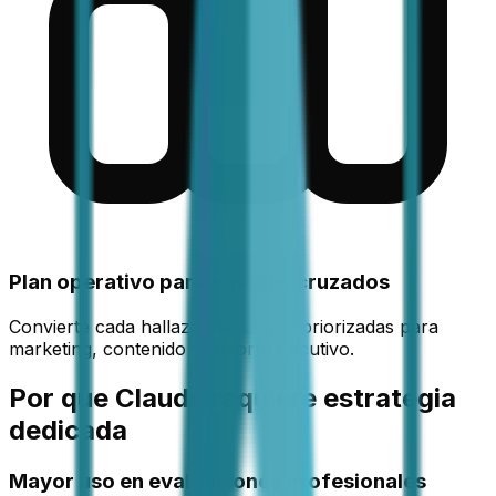
Plan operativo para equipos cruzados
Convierte cada hallazgo en tareas priorizadas para
marketing, contenido y reporte ejecutivo.
Por que Claude requiere estrategia
dedicada
Mayor uso en evaluaciones profesionales