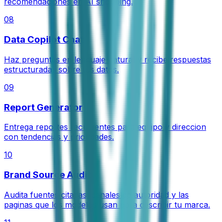
recomendaciones en AI shopping.
08
Data Copilot Chat
Haz preguntas en lenguaje natural y recibe respuestas
estructuradas sobre tus datos.
09
Report Generator
Entrega reportes recurrentes para equipo y direccion
con tendencias y prioridades.
10
Brand Source Audit
Audita fuentes citadas, senales de autoridad y las
paginas que los modelos usan para describir tu marca.