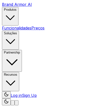
Brand Armor AI
Produtos
Funcionalidades
Preços
Soluções
Partnership
Recursos
Log in
Sign Up