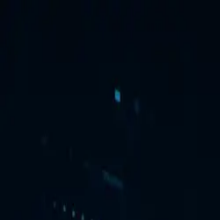
Brand Armor AI
Produits
Fonctionnalités
Tarifs
Solutions
Partnership
Ressources
Log in
Sign Up