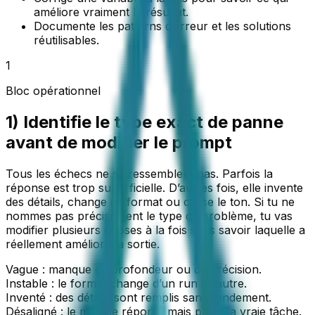
améliore vraiment le résultat.
Documente les patterns d’erreur et les solutions
réutilisables.
1
Bloc opérationnel
1) Identifie le type exact de panne
avant de modifier le prompt
Tous les échecs ne se ressemblent pas. Parfois la
réponse est trop superficielle. D’autres fois, elle invente
des détails, change de format ou casse le ton. Si tu ne
nommes pas précisément le type de problème, tu vas
modifier plusieurs choses à la fois sans savoir laquelle a
réellement amélioré la sortie.
Vague : manque de profondeur ou de précision.
Instable : le format change d’un run à l’autre.
Inventé : des détails sont remplis sans fondement.
Désaligné : le modèle répond, mais pas à la vraie tâche.