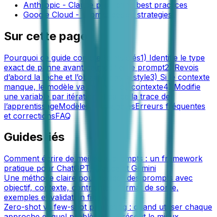
Anthropic - Claude prompting best practices
Google Cloud - Prompt design strategies
Sur cette page
Pourquoi ce guide compte
Points clés
1) Identifie le type
exact de panne avant de modifier le prompt
2) Revois
d’abord la tâche et l’objectif, pas le style
3) Si le contexte
manque, le modèle va inventer du contexte
4) Modifie
une variable par itération et garde la trace de
l’apprentissage
Modèles réutilisables
Erreurs fréquentes
et corrections
FAQ
Guides liés
Comment écrire de meilleurs prompts : un framework
pratique pour ChatGPT, Claude et Gemini
Une méthode claire pour rédiger des prompts avec
objectif, contexte, contraintes, format de sortie,
exemples et validation finale.
Zero-shot vs few-shot prompting : quand utiliser chaque
approche et quel problème elle résout le mieux