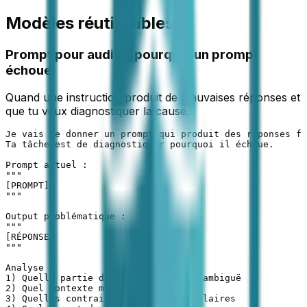
Modèles réutilisables
Prompt pour auditer pourquoi un prompt
échoue
Quand une instruction produit de mauvaises réponses et
que tu veux diagnostiquer la cause.
Je vais te donner un prompt qui produit des réponses fa
Ta tâche est de diagnostiquer pourquoi il échoue.

Prompt actuel :

"""

[PROMPT]

"""

Output problématique :

"""

[RÉPONSE]

"""

Analyse :

1) Quelle partie du prompt est trop ambiguë

2) Quel contexte manque

3) Quelles contraintes ne sont pas claires
