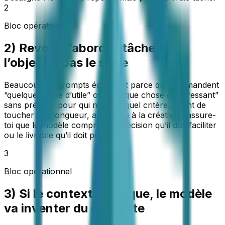
2
Bloc opérationnel
2) Revois d’abord la tâche et
l’objectif, pas le style
Beaucoup de prompts échouent parce qu’ils demandent
“quelque chose d’utile” ou “quelque chose d’intéressant”
sans préciser pour qui ni selon quel critère. Avant de
toucher à la longueur, au ton ou à la créativité, assure-
toi que le modèle comprend la décision qu’il doit faciliter
ou le livrable qu’il doit produire.
3
Bloc opérationnel
3) Si le contexte manque, le modèle
va inventer du contexte