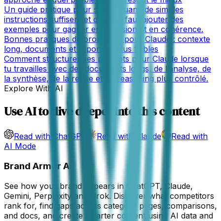
Un guide pratique pour savoir quand de simples
instructions suffisent et quand il faut ajouter des
exemples pour gagner en précision et en cohérence.
Bonnes pratiques de prompting pour Claude : contexte
long, documents et réponses plus fiables
Comment structurer ses prompts pour Claude lorsque
tu travailles avec des documents longs, de l’analyse, de
la synthèse, de la revue et du reasoning plus contrôlé.
Explore With AI
Use AI to dive deeper into this content
Read with ChatGPT
Read with Claude
Read with
AI Mode
Brand Armor AI
See how your brand appears in ChatGPT, Claude,
Gemini, Perplexity and Grok. Discover what competitors
rank for, find gaps across category pages, comparisons,
and docs, and create smarter content using AI data and