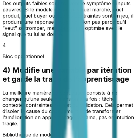
Des outputs faibles sont souvent le symptôme d’inputs
pauvres. Si le modèle ne sait pas quel marché, quel
produit, quel buyer ou quelles contraintes sont en jeu, il
produira une réponse moyenne. Non pas parce qu’il
“veut” se tromper, mais parce qu’il optimise avec le
signal que tu lui as donné.
4
Bloc opérationnel
4) Modifie une variable par itération
et garde la trace de l’apprentissage
La meilleure manière de débugguer consiste à ne
changer qu’une seule dimension à la fois : tâche,
contexte, contraintes, format ou validation. Cela permet
d’isoler la cause du changement et de transformer
l’amélioration en apprentissage système, pas en intuition
fragile.
Bibliothèque de modèles