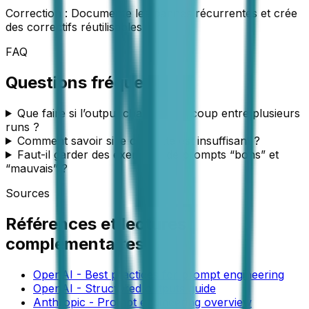
Correction :
Documente les pannes récurrentes et crée
des correctifs réutilisables.
FAQ
Questions fréquentes
Que faire si l’output change beaucoup entre plusieurs
runs ?
Comment savoir si le contexte est insuffisant ?
Faut-il garder des exemples de prompts “bons” et
“mauvais” ?
Sources
Références et lectures
complémentaires
OpenAI - Best practices for prompt engineering
OpenAI - Structured outputs guide
Anthropic - Prompt engineering overview