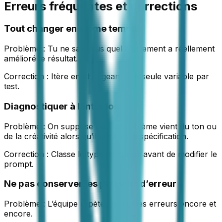
Erreurs fréquentes et corrections
Tout changer en même temps
Problème :
Tu ne sais plus quel ajustement a réellement
amélioré le résultat.
Correction :
Itère en changeant une seule variable par
test.
Diagnostiquer à l’intuition
Problème :
On suppose que le problème vient du ton ou
de la créativité alors qu’il vient de la spécification.
Correction :
Classe le type de panne avant de modifier le
prompt.
Ne pas conserver les patterns d’erreur
Problème :
L’équipe répète les mêmes erreurs encore et
encore.