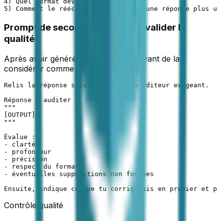
4) Quel format devrait être imposé

5) Comment le réécrire pour obtenir une réponse plus ut
Prompt de seconde passe pour valider la
qualité
Après avoir généré une réponse et avant de la
considérer comme utilisable.
Relis la réponse suivante comme un éditeur exigeant.

Réponse à auditer :

"""

[OUTPUT]

"""

Évalue :

- clarté

- profondeur

- précision

- respect du format

- éventuelles suppositions non fondées

Ensuite, indique ce que tu corrigerais en premier et po
Contrôle qualité