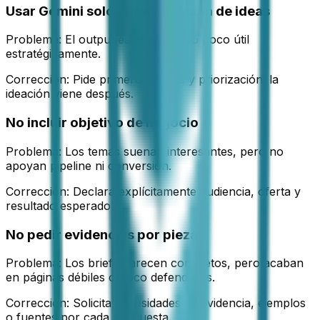
Usar Gemini solo como máquina de ideas
Problema:
El output es amplio pero poco útil
estratégicamente.
Corrección:
Pide primero síntesis y priorización; la
ideación viene después.
No incluir objetivo de negocio
Problema:
Los temas suenan interesantes, pero no
apoyan pipeline ni conversión.
Corrección:
Declara explícitamente audiencia, oferta y
resultado esperado.
No pedir evidencias por pieza
Problema:
Los briefs parecen completos, pero acaban
en páginas débiles o poco defendibles.
Corrección:
Solicita necesidades de evidencia, ejemplos
o fuentes por cada propuesta.