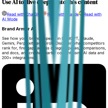
Use AI to dive deeper into this content
Read with ChatGPT
Read with Claude
Read with
AI Mode
Brand Armor AI
See how your brand appears in ChatGPT, Claude,
Gemini, Perplexity and Grok. Discover what competitors
rank for, find gaps across category pages, comparisons,
and docs, and create smarter content using AI data and
200+ integrations.