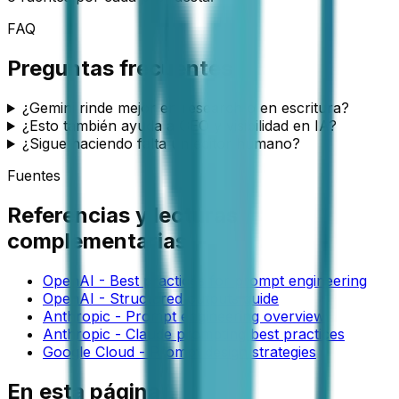
FAQ
Preguntas frecuentes
¿Gemini rinde mejor en research o en escritura?
¿Esto también ayuda a GEO y visibilidad en IA?
¿Sigue haciendo falta un editor humano?
Fuentes
Referencias y lecturas
complementarias
OpenAI - Best practices for prompt engineering
OpenAI - Structured outputs guide
Anthropic - Prompt engineering overview
Anthropic - Claude prompting best practices
Google Cloud - Prompt design strategies
En esta página