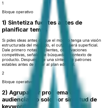
1
Bloque operativo
1) Sintetiza fuentes antes de
planificar temas
Si pides ideas antes de que el modelo tenga una visión
estructurada del mercado, el output será superficial.
Dale primero notas de clientes, observaciones
competitivas, señales de búsqueda y contexto de
producto. Después pide una síntesis de patrones
estables antes de pasar al plan editorial.
2
Bloque operativo
2) Agrupa por problema de
audiencia, no solo por similitud de
keywords