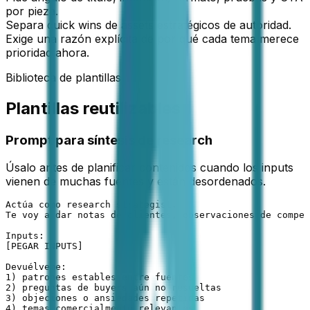
por pieza.
Separa quick wins de assets estratégicos de autoridad.
Exige una razón explícita de por qué cada tema merece
prioridad ahora.
Biblioteca de plantillas
Plantillas reutilizables
Prompt para síntesis de research
Úsalo antes de planificar contenidos cuando los inputs
vienen de muchas fuentes y están desordenados.
Actúa como research strategist.

Te voy a dar notas de clientes, observaciones de compet
Inputs:

[PEGAR INPUTS]

Devuélveme:

1) patrones estables entre fuentes

2) preguntas de buyers aún no resueltas

3) objeciones o ansiedades repetidas

4) temas comercialmente relevantes
