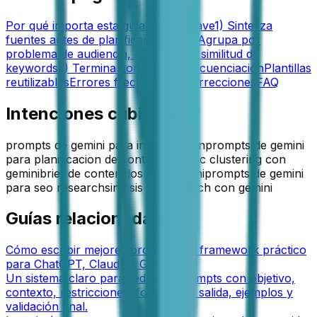
Por qué importa esta guía
Puntos clave
1) Sintetiza
fuentes antes de planificar temas
2) Agrupa por
problema de audiencia, no solo por similitud de
keywords
3) Termina con briefs y secuenciación
Plantillas
reutilizables
Errores frecuentes y correcciones
FAQ
Intenciones cubiertas
prompts de gemini para investigacion
prompts de gemini
para planificacion de contenidos
topic clustering con
gemini
brief de contenidos con gemini
prompts de gemini
para seo research
sintesis de research con gemini
Guías relacionadas
Cómo escribir mejores prompts: un framework práctico
para ChatGPT, Claude y Gemini
Un sistema claro para redactar prompts con objetivo,
contexto, restricciones, formato de salida, ejemplos y
validación final.