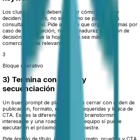
Los clusters útiles deben reflejar cómo piensan y
deciden los buyers, no solo cómo se parecen las
consultas entre sí. Pide a Gemini que organice temas por
caso de uso, objeción, nivel de madurez o fricción de
decisión para que la hoja de ruta sea más
comercialmente relevante.
3
Bloque operativo
3) Termina con briefs y
secuenciación
Un buen prompt de planning debe cerrar con orden de
publicación, formato, evidencias requeridas y lógica de
CTA. Esa es la diferencia entre un brainstorming
interesante y una roadmap que el equipo sí puede
ejecutar en el próximo sprint o trimestre.
Pide ángulo de título, intención, formato, pruebas y CTA