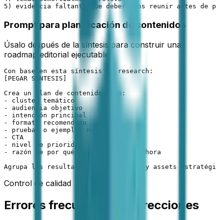
5) evidencia faltante que deberíamos reunir antes de pl
Prompt para planificación de contenidos
Úsalo después de la síntesis para construir una
roadmap editorial ejecutable.
Con base en esta síntesis de research:

[PEGAR SÍNTESIS]

Crea un plan de contenidos con:

- cluster temático

- audiencia objetivo

- intención principal

- formato recomendado

- pruebas o ejemplos necesarios

- CTA

- nivel de prioridad

- razón de por qué debe publicarse ahora

Agrupa los resultados en quick wins y assets estratégic
Control de calidad
Errores frecuentes y correcciones