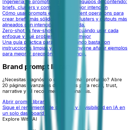
Ingeniería de prompts para SEO y equipos de contenido:
briefs, clusters y contenido con mejor intención
Cómo usar prompts en SEO y content operations para
crear briefs más sólidos, mejores clusters y outputs más
alineados con intención de búsqueda.
Zero-shot vs few-shot prompting: cuándo usar cada
enfoque y qué problema resuelve mejor
Una guía práctica para decidir cuándo basta con
instrucciones limpias y cuándo conviene añadir ejemplos
para mejorar precisión y consistencia.
Brand prompt library
¿Necesitas diagnóstico de marca más profundo? Abre
20 páginas avanzadas de prompts para recall, trust,
narrative y AI recommendation analysis.
Abrir prompt library
Sigue el rendimiento de prompts y la visibilidad en IA en
un solo dashboard →
Explore With AI