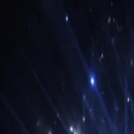
Brand Armor AI
Produkter
Funksjoner
Priser
Løsninger
Partnere
Ressurser
Log in
Sign Up